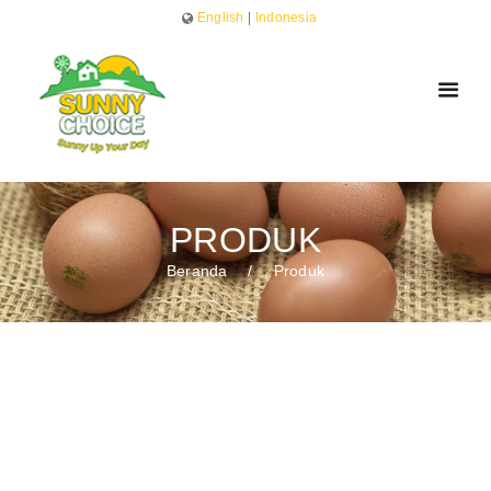
English
|
Indonesia
PRODUK
Beranda
Produk